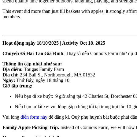
spend quality time together outdoors, laughing, playing, and strengthe
This event did more than just fill baskets with apples; it strongly af
members.
Hoạt động ngày 18/10/2025 | Activity Oct 18, 2025
Chuyến Đi Hái Táo Gia Đình
. Thay vì đến Connors Farm như dự đ
Thông tin cập nhật như sau:
Địa điểm:
Tougas Family Farm
Địa chỉ:
234 Ball St, Northborough, MA 01532
Ngày:
Thứ Bảy, ngày 18 tháng 10
Giờ tập trung:
Nếu bạn đi xe buýt: 9 giờ sáng tại 42 Charles St, Dorchester 
Nếu bạn tự lái xe: vui lòng gặp chúng tôi tại trang trại lúc 10 g
Vui lòng
điền form này
để đăng kí. Quý phụ huynh bắt buộc phải đă
Family Apple Picking Trip.
Instead of Connors Farm, we will now b