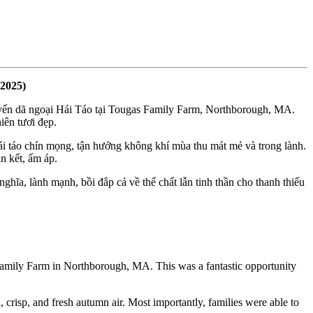
2025)
yến dã ngoại Hái Táo tại Tougas Family Farm, Northborough, MA.
iên tươi đẹp.
ái táo chín mọng, tận hưởng không khí mùa thu mát mẻ và trong lành.
n kết, ấm áp.
ĩa, lành mạnh, bồi đắp cả về thể chất lẫn tinh thần cho thanh thiếu
 Family Farm in Northborough, MA. This was a fantastic opportunity
 crisp, and fresh autumn air. Most importantly, families were able to