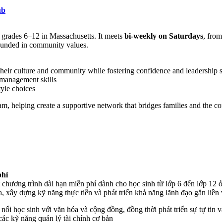
ub
n grades 6–12 in Massachusetts. It meets
bi-weekly on Saturdays
, fro
 grounded in community values.
heir culture and community while fostering confidence and leadership s
 management skills
tyle choices
m, helping create a supportive network that bridges families and the 
phí
ương trình dài hạn miễn phí dành cho học sinh từ lớp 6 đến lớp 12 ở 
, xây dựng kỹ năng thực tiễn và phát triển khả năng lãnh đạo gắn liền 
 nối học sinh với văn hóa và cộng đồng, đồng thời phát triển sự tự tin 
 các kỹ năng quản lý tài chính cơ bản