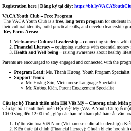
Registration here | Đăng ký tại đây:
https://bit.ly/VACAYouthCl
VACA Youth Club – Free Program
The VACA Youth Club is a
free, long-term program
for students i
their cultural identity, build practical skills, and develop leadership
Key Focus Areas:
Vietnamese Cultural Leadership
– connecting students with t
Financial Literacy
– equipping students with essential money
Health and Well-being
– raising awareness about healthy lifes
Parents are encouraged to stay engaged and connected with the progra
Program Lead:
Ms. Thanh Hương, Youth Program Specialist
Support Team:
Mr. Hoàng Sơn, Vietnamese Language Specialist
Mr. Xương Kiên, Parent Engagement Specialist
Câu lạc bộ Thanh thiếu niên Hội Việt Mỹ – Chương trình Miễn 
Câu lạc bộ Thanh thiếu niên Hội Việt Mỹ (VACA Youth Club) là một ch
10:00 sáng đến 12:00 trưa, giúp các bạn trẻ khám phá bản sắc văn hóa
Tự tin văn hóa Việt Nam (Vietnamese cultural leadership) : Kết
Kiến thức tài chính (Financial literacy): Chuẩn bị cho học sinh