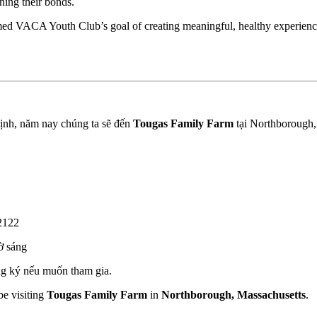
ning their bonds.
firmed VACA Youth Club’s goal of creating meaningful, healthy experienc
ịnh, năm nay chúng ta sẽ đến
Tougas Family Farm
tại Northborough,
02122
iờ sáng
ng ký nếu muốn tham gia.
e visiting
Tougas Family Farm
in
Northborough, Massachusetts
.