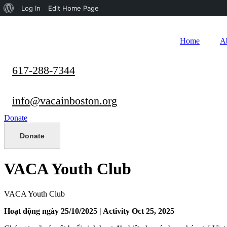
About
Log In
Edit Home Page
WordPress
Home
A
617-288-7344
info@vacainboston.org
Donate
Donate
VACA Youth Club
VACA Youth Club
Hoạt động ngày 25/10/2025 | Activity Oct 25, 2025