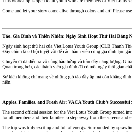
This workshop is open to all youth who are members of Viet Lotus Yo
Come and let your story come alive through colors and art! Please use
Táo, Gia Đình và Thiên Nhiên: Ngày Sinh Hoạt Thứ Hai Đáng 
Ngày sinh hoạt thứ hai của Viet Lotus Youth Group (CLB Thanh Th
Đây chính là cơ hội tuyệt vời để các thành viên cùng gia đình tạm gá
Chuyến đi đã diễn ra vô cùng hào hứng và tràn đầy năng lượng. Giữa
Quan trọng hơn, các thành viên gia đình đã có một ngày thời gian chấ
Sự kiện không chỉ mang về những giỏ táo đầy ắp mà còn khẳng định mụ
niên.
Apples, Families, and Fresh Air: VACA Youth Club’s Successful S
The second official session for the Viet Lotus Youth Group turned in
for all members and their families to step away from the screens and e
The trip was truly exciting and full of energy. Surrounded by sprawlin