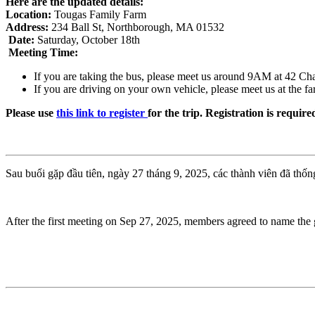
Here are the updated details:
Location:
Tougas Family Farm
Address:
234 Ball St, Northborough, MA 01532
Date:
Saturday, October 18th
Meeting Time:
If you are taking the bus, please meet us around 9AM at 42 Cha
If you are driving on your own vehicle, please meet us at the 
Please use
this link to register
for the trip. Registration is requir
Sau buổi gặp đầu tiên, ngày 27 tháng 9, 2025, các thành viên đã 
After the first meeting on Sep 27, 2025, members agreed to name 