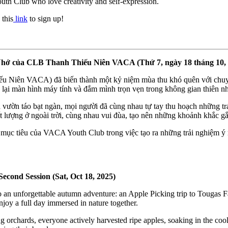
uth Club who love creativity and self-expression.
 this
link
to sign up!
Nhớ của CLB Thanh Thiếu Niên VACA (Thứ 7, ngày 18 tháng 10, 
iếu Niên VACA) đã biến thành một kỷ niệm mùa thu khó quên với chu
c lại màn hình máy tính và đắm mình trọn vẹn trong không gian thiên nh
 vườn táo bạt ngàn, mọi người đã cùng nhau tự tay thu hoạch những tr
t lượng ở ngoài trời, cùng nhau vui đùa, tạo nên những khoảnh khắc gắ
c tiêu của VACA Youth Club trong việc tạo ra những trải nghiệm ý ngh
econd Session (Sat, Oct 18, 2025)
to an unforgettable autumn adventure: an Apple Picking trip to Tougas
njoy a full day immersed in nature together.
g orchards, everyone actively harvested ripe apples, soaking in the cool,