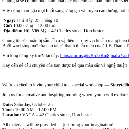
Chúng ta sẽ có một buổi sinh hoạt đặc biệt cho các bạn nhóm trẻ Vi
Hãy cùng tham gia một buổi sáng sáng tạo và truyền cảm hứng, nơi t
Ngày:
Thứ Bảy, 25 Tháng 10
Giờ:
10:00 sáng – 12:00 trưa
Địa điểm:
Hội Việt Mỹ – 42 Charles street, Dorchester
Chúng tôi sẽ chuẩn bị sẵn tất cả vật liệu — quý vị chỉ cần mang theo 
Buổi workshop mở cửa cho tất cả thanh thiếu niên của CLB Thanh Th
Vui lòng đăng ký trước tại đây:
https://forms.gle/
Bn7xRm8jmaLrYa2
Hãy đến để câu chuyện của bạn được kể qua màu sắc và nghệ thuật!
We’re excited to invite your child to a special workshop —
Storytell
Join us for a creative and inspiring morning where youth will explor
Date:
Saturday, October 25
Time:
10:00 AM – 12:00 PM
Location:
VACA – 42 Charles street, Dorchester
All materials will be provided — just bring your imagination!