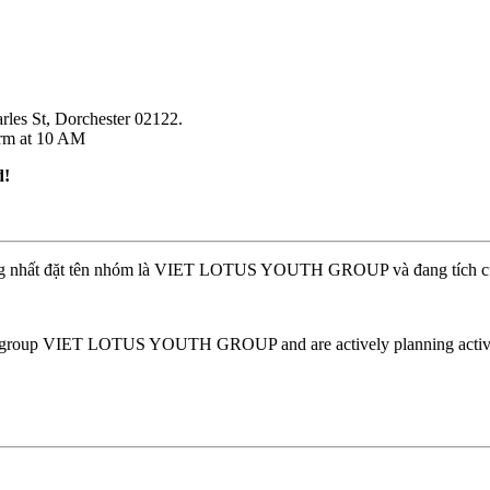
rles St, Dorchester 02122.
farm at 10 AM
ed!
thống nhất đặt tên nhóm là VIET LOTUS YOUTH GROUP và đang tích cực
the group VIET LOTUS YOUTH GROUP and are actively planning activi