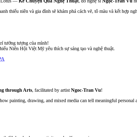
et Lotus —
Kể Chuyện Qua Nghệ Thuật
, do nghệ sĩ
Ngọc-Trần Vũ
h
hanh thiếu niên và gia đình sẽ khám phá cách vẽ, tô màu và kết hợp n
trí tưởng tượng của mình!
iếu Niên Hội Việt Mỹ yêu thích sự sáng tạo và nghệ thuật.
PA
ing through Arts
, facilitated by artist
Ngoc-Tran Vu
!
e how painting, drawing, and mixed media can tell meaningful personal 